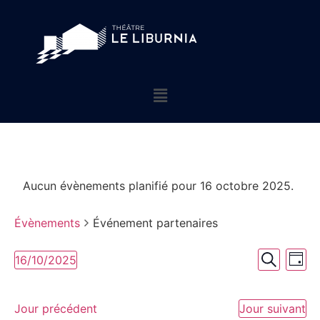
Aucun évènements planifié pour 16 octobre 2025.
Évènements
Événement partenaires
Rech
Na
16/10/2025
Jour
Sélectionnez
Recherch
de
et
une
date.
vu
Jour précédent
Jour suivant
navig