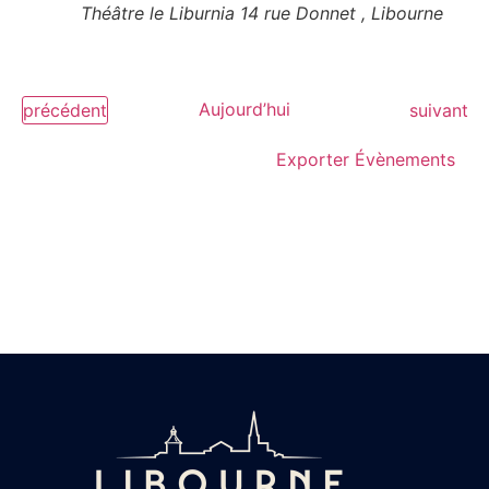
vues
Théâtre le Liburnia
14 rue Donnet , Libourne
Évèn
Évènements
Aujourd’hui
Évènemen
précédent
suivant
Exporter Évènements