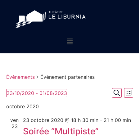
Évènements
Événement partenaires
Rech
Na
23/10/2020
 - 
01/08/2023
Liste
Sélectionnez
Recherch
de
et
une
octobre 2020
date.
vu
navig
ven
23 octobre 2020 @ 18 h 30 min
-
21 h 00 min
év
de
23
Soirée “Multipiste”