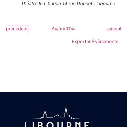
vues
Théâtre le Liburnia
14 rue Donnet , Libourne
Évèn
Évènements
Aujourd’hui
Évènemen
précédent
suivant
Exporter Évènements