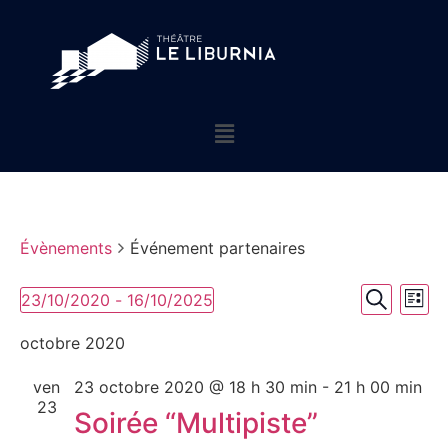
Évènements
Événement partenaires
Rech
Na
23/10/2020
 - 
16/10/2025
Liste
Sélectionnez
Recherch
de
et
une
octobre 2020
date.
vu
navig
ven
23 octobre 2020 @ 18 h 30 min
-
21 h 00 min
év
de
23
Soirée “Multipiste”