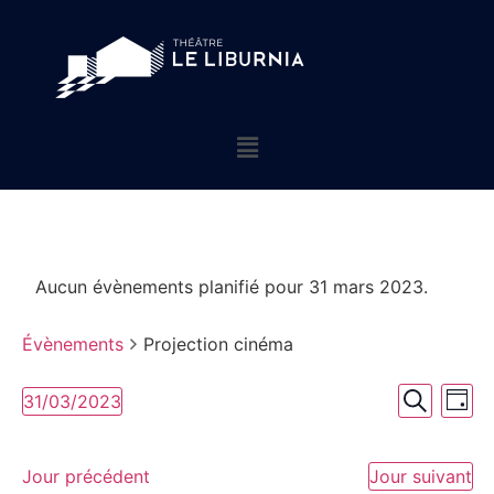
Aucun évènements planifié pour 31 mars 2023.
Évènements
Projection cinéma
Rech
Na
31/03/2023
Jour
Sélectionnez
Recherch
de
et
une
date.
vu
Jour précédent
Jour suivant
navig