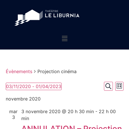
Évènements
Projection cinéma
Rech
Na
03/11/2020
 - 
01/04/2023
Liste
Sélectionnez
Recherch
de
et
une
novembre 2020
date.
vu
navig
mar
3 novembre 2020 @ 20 h 30 min
-
22 h 00
év
de
3
min
ANNULATION – Projection