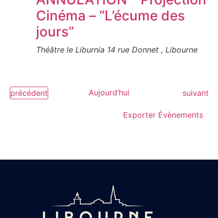
vues
Cinéma – “L’écume des
Évèn
jours”
Théâtre le Liburnia
14 rue Donnet , Libourne
Évènements
Aujourd’hui
Évènemen
précédent
suivant
Exporter Évènements