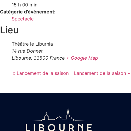
15 h 00 min
Catégorie d’évènement:
Spectacle
Lieu
Théâtre le Liburnia
14 rue Donnet
Libourne
,
33500
France
+ Google Map
«
Lancement de la saison
Lancement de la saison
»