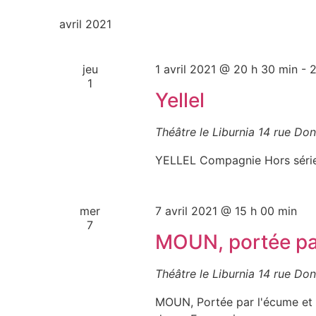
une
vues
date.
avril 2021
Évènements
jeu
1 avril 2021 @ 20 h 30 min
-
2
1
Yellel
Théâtre le Liburnia
14 rue Don
YELLEL Compagnie Hors série
mer
7 avril 2021 @ 15 h 00 min
7
MOUN, portée par
Théâtre le Liburnia
14 rue Don
MOUN, Portée par l'écume et 