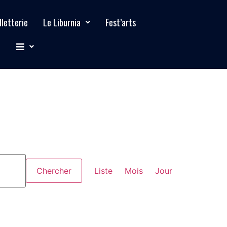
lletterie
Le Liburnia
Fest’arts
Navigation
Chercher
Liste
Mois
Jour
de
vues
évènement