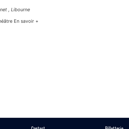
net , Libourne
héâtre En savoir +
Contact
Billetterie