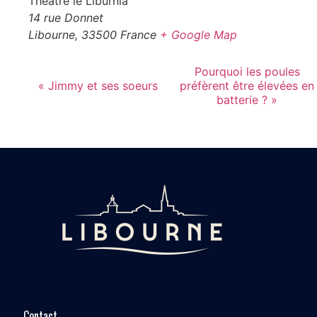
Théâtre le Liburnia
14 rue Donnet
Libourne
,
33500
France
+ Google Map
Pourquoi les poules
«
Jimmy et ses soeurs
préfèrent être élevées en
batterie ?
»
Contact