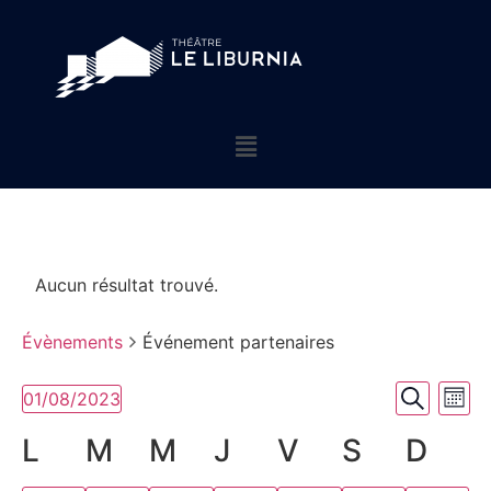
Aucun résultat trouvé.
Évènements
Événement partenaires
Rech
Na
01/08/2023
Mois
Sélectionnez
Recherch
de
et
une
Calendrier
L
M
M
J
V
S
D
date.
vu
navig