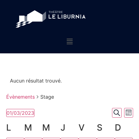
Aucun résultat trouvé.
Évènements
Stage
Rech
Na
01/03/2023
Mois
Sélectionnez
Recherch
de
et
une
Calendrier
L
M
M
J
V
S
D
date.
vu
navig