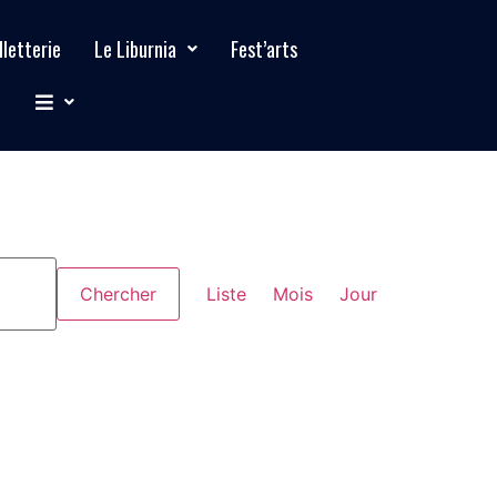
lletterie
Le Liburnia
Fest’arts
Navigation
Chercher
Liste
Mois
Jour
de
vues
évènement