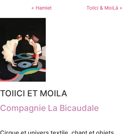
«
Hamlet
ToiIci & MoiLà
»
TOIICI ET MOILA
Compagnie La Bicaudale
Cirque et univers textile, chant et objets